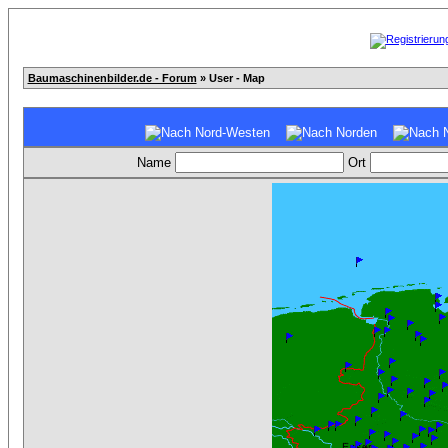
Baumaschinenbilder.de - Forum
» User - Map
Name
Ort