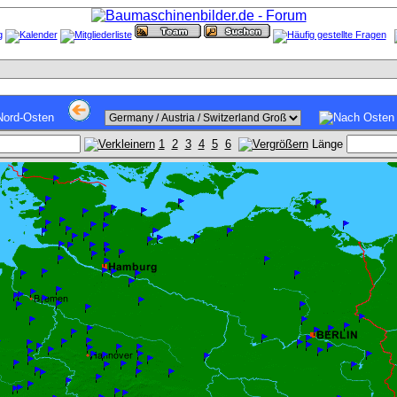
1
2
3
4
5
6
Länge