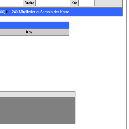
Breite
Km
|
00)
240 Mitglieder außerhalb der Karte
Km