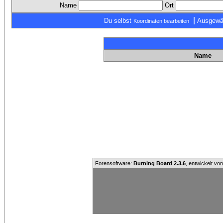
Name
Ort
|
Du selbst
Ausgewä
Koordinaten bearbeiten
Name
Forensoftware:
Burning Board 2.3.6
, entwickelt vo