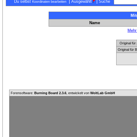
|
|
Du selbst
Ausgewählt
Suche
Koordinaten bearbeiten
Mit
Name
Mehr 
Original f
Original für
Forensoftware:
Burning Board 2.3.6
, entwickelt von
WoltLab GmbH