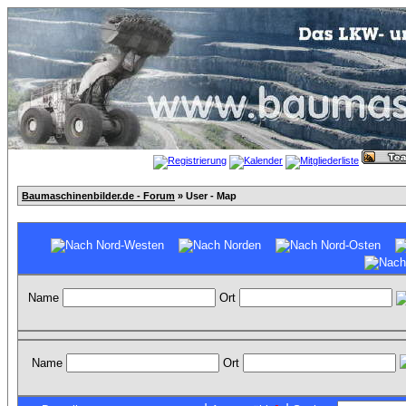
Baumaschinenbilder.de - Forum
» User - Map
Name
Ort
Name
Ort