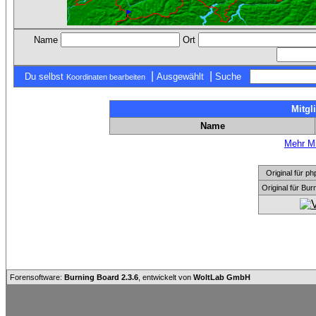
Name
Ort
|
|
Du selbst
Ausgewählt
Suche
Koordinaten bearbeiten
Mitgl
Name
Mehr Mi
Original für
Original für Bu
Forensoftware:
Burning Board 2.3.6
, entwickelt von
WoltLab GmbH