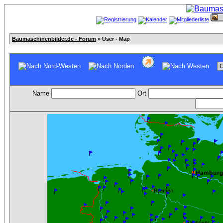
Baumaschinenbilder.de - Forum
» User - Map
Name
Ort