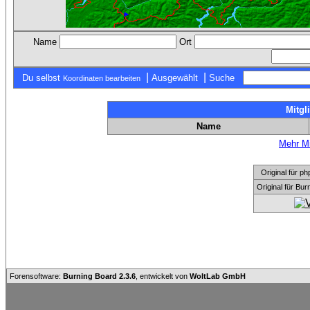
Name
Ort
|
|
Du selbst
Ausgewählt
Suche
Koordinaten bearbeiten
Mitgl
Name
Mehr Mi
Original für
Original für Bu
Forensoftware:
Burning Board 2.3.6
, entwickelt von
WoltLab GmbH