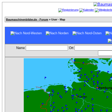
Baumaschinenbilder.de - Forum
» User - Map
Name
Ort