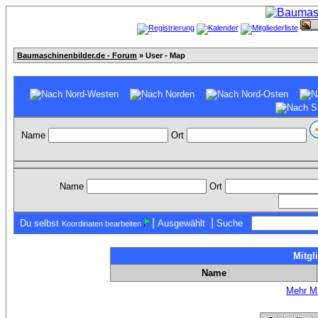
Baumaschinenbilder.de - Forum
» User - Map
Name
Ort
Name
Ort
|
|
Du selbst
Ausgewählt
Suche
Koordinaten bearbeiten
Mitgl
Name
Mehr Mi