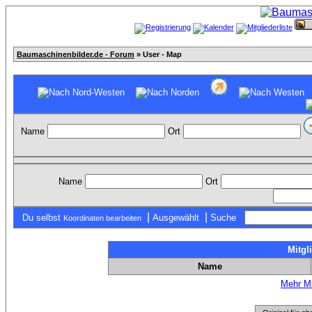
Baumaschinenbilder.de - Forum
» User - Map
Name
Ort
Name
Ort
|
|
Du selbst
Ausgewählt
Suche
Koordinaten bearbeiten
Mitgl
Name
Mehr Mi