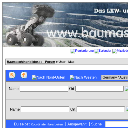
Baumaschinenbilder.de - Forum
» User - Map
Name
Ort
Name
Ort
|
|
Du selbst
Ausgewählt
Suche
Koordinaten bearbeiten