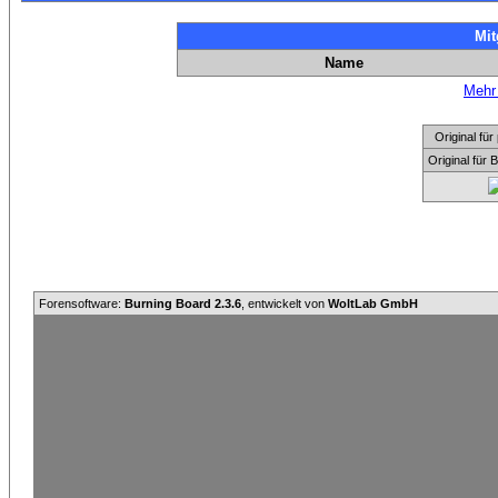
Mit
Name
Mehr 
Original f
Original für
Forensoftware:
Burning Board 2.3.6
, entwickelt von
WoltLab GmbH