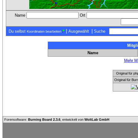
Name
Ort
|
|
Du selbst
Ausgewählt
Suche
Koordinaten bearbeiten
Mitgl
Name
Mehr Mi
Original für
Original für Bu
Forensoftware:
Burning Board 2.3.6
, entwickelt von
WoltLab GmbH