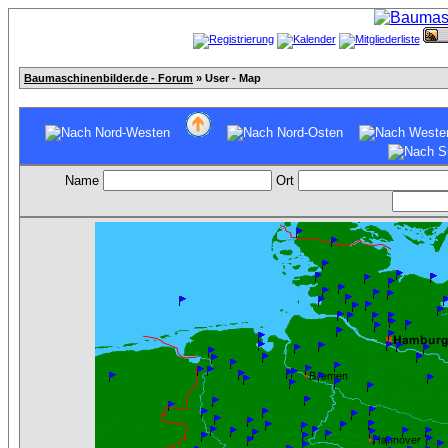
Baumaschinenbilder.de - Forum
» User - Map
Name
Ort