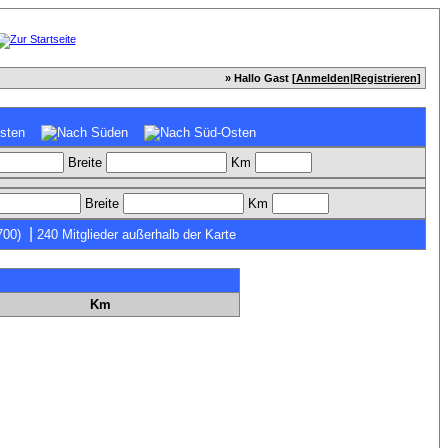
» Hallo Gast [
Anmelden
|
Registrieren
]
Breite
Km
Breite
Km
|
700)
240 Mitglieder außerhalb der Karte
Km