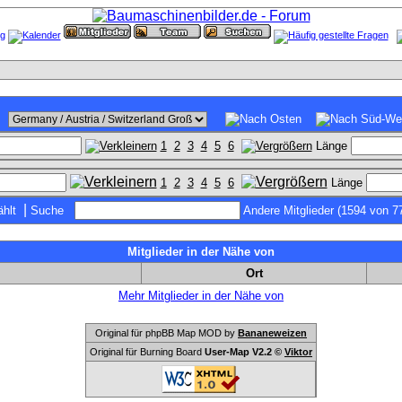
1
2
3
4
5
6
Länge
1
2
3
4
5
6
Länge
|
hlt
Suche
Andere Mitglieder (1594 von 7
Mitglieder in der Nähe von
Ort
Mehr Mitglieder in der Nähe von
Original für phpBB Map MOD by
Bananeweizen
Original für Burning Board
User-Map V2.2 ©
Viktor