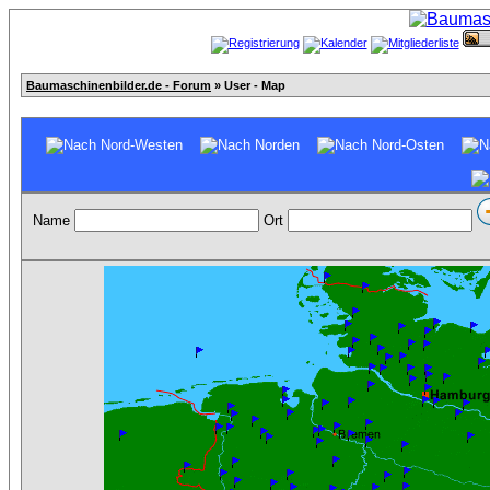
Baumaschinenbilder.de - Forum
» User - Map
Name
Ort