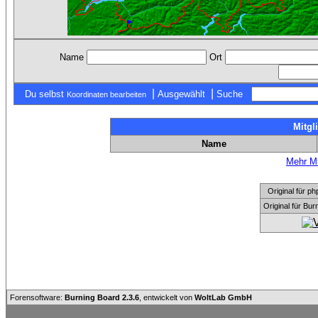
Name
Ort
|
|
Du selbst
Ausgewählt
Suche
Koordinaten bearbeiten
Mitgl
Name
Mehr Mi
Original für
Original für Bu
Forensoftware:
Burning Board 2.3.6
, entwickelt von
WoltLab GmbH