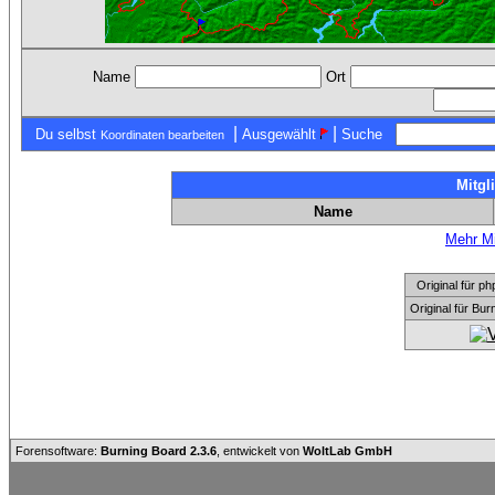
Name
Ort
|
|
Du selbst
Ausgewählt
Suche
Koordinaten bearbeiten
Mitgl
Name
Mehr Mi
Original für
Original für Bu
Forensoftware:
Burning Board 2.3.6
, entwickelt von
WoltLab GmbH