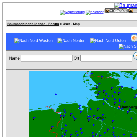
Baumaschinenbilder.de - Forum
» User - Map
Name
Ort