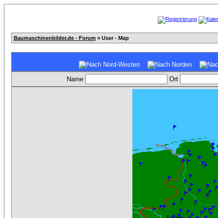
Baumaschinenbilder.de - Forum
» User - Map
Name
Ort