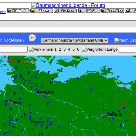
1
2
3
4
5
6
Länge