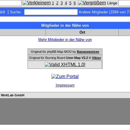
1
2
3
4
5
6
Länge
|
hlt
Suche
Andere Mitglieder (1594 von 7
Mitglieder in der Nähe von
Ort
Mehr Mitglieder in der Nähe von
Original für phpBB Map MOD by
Bananeweizen
Original für Burning Board
User-Map V2.2 ©
Viktor
Impressum
n
WoltLab GmbH