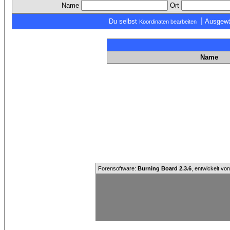
Name
Ort
|
Du selbst
Ausgewä
Koordinaten bearbeiten
Name
Forensoftware:
Burning Board 2.3.6
, entwickelt vo