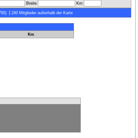
Breite
Km
|
700)
240 Mitglieder außerhalb der Karte
Km