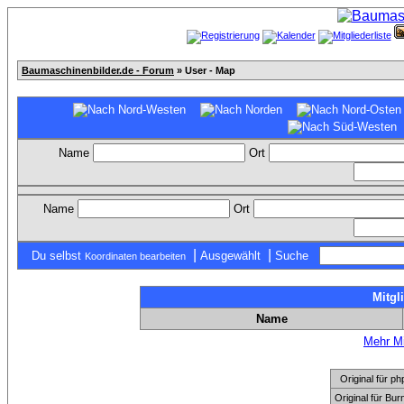
Baumaschinenbilder.de - Forum
» User - Map
Name
Ort
Name
Ort
|
|
Du selbst
Ausgewählt
Suche
Koordinaten bearbeiten
Mitgl
Name
Mehr Mi
Original für
Original für Bu