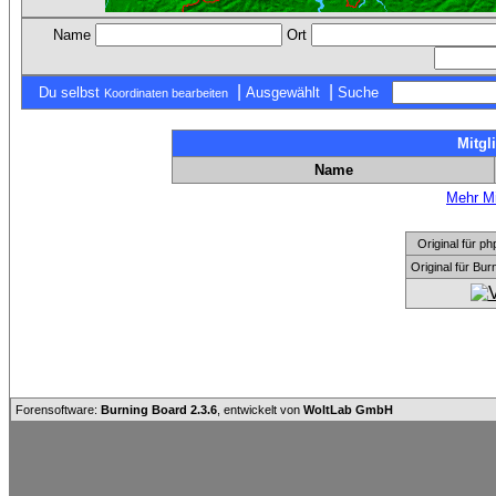
Name
Ort
|
|
Du selbst
Ausgewählt
Suche
Koordinaten bearbeiten
Mitgl
Name
Mehr Mi
Original für
Original für Bu
Forensoftware:
Burning Board 2.3.6
, entwickelt von
WoltLab GmbH