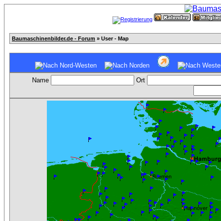
Baumaschinenbilder.de - Forum
» User - Map
Name
Ort