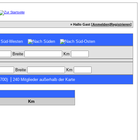
» Hallo Gast [
Anmelden
|
Registrieren
]
Breite
Km
Breite
Km
|
7700)
240 Mitglieder außerhalb der Karte
Km