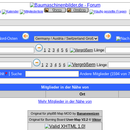
1
2
3
4
5
6
Länge
1
2
3
4
5
6
Länge
|
hlt
Suche
Andere Mitglieder (1594 von 
Mitglieder in der Nähe von
Ort
Mehr Mitglieder in der Nähe von
Original für phpBB Map MOD by
Bananeweizen
Original für Burning Board
User-Map V2.2 ©
Viktor