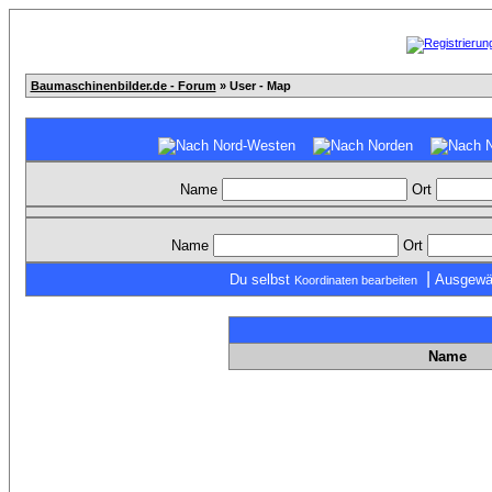
Baumaschinenbilder.de - Forum
» User - Map
Name
Ort
Name
Ort
|
Du selbst
Ausgewä
Koordinaten bearbeiten
Name