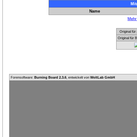
Mit
Name
Mehr 
Original f
Original für
Forensoftware:
Burning Board 2.3.6
, entwickelt von
WoltLab GmbH