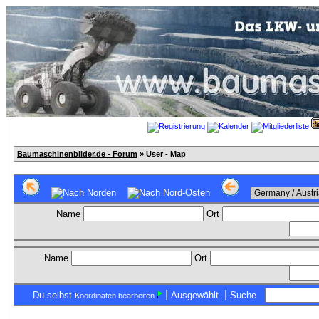
Baumaschinenbilder.de - Forum
» User - Map
Name
Ort
Name
Ort
|
|
Du selbst
Ausgewählt
Suche
Koordinaten bearbeiten