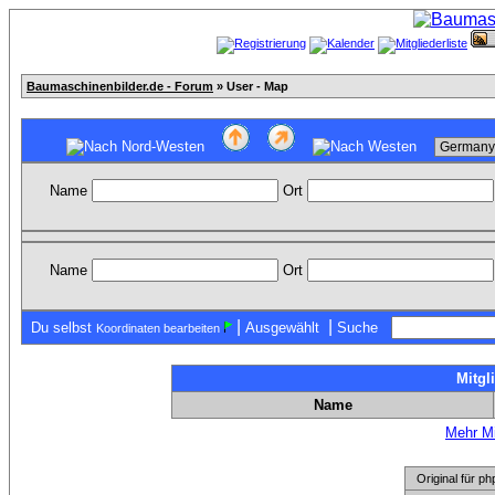
Baumaschinenbilder.de - Forum
» User - Map
Name
Ort
Name
Ort
|
|
Du selbst
Ausgewählt
Suche
Koordinaten bearbeiten
Mitgl
Name
Mehr Mi
Original für