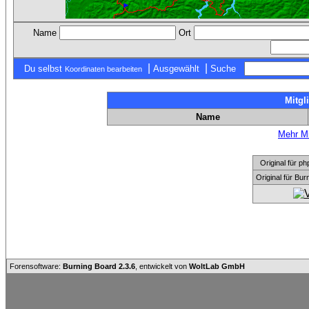
Name
Ort
|
|
Du selbst
Ausgewählt
Suche
Koordinaten bearbeiten
Mitgl
Name
Mehr Mi
Original für
Original für Bu
Forensoftware:
Burning Board 2.3.6
, entwickelt von
WoltLab GmbH