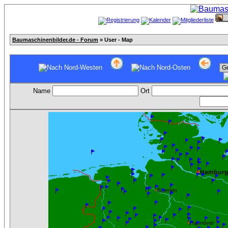
Baumaschinenbilder.de - Forum
» User - Map
Name
Ort