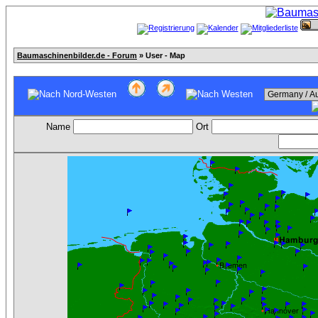
Baumaschinenbilder.de - Forum
» User - Map
Name
Ort