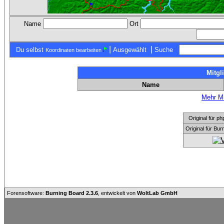
Name
Ort
|
|
Du selbst
Ausgewählt
Suche
Koordinaten bearbeiten
Mitgl
Name
Mehr Mi
Original für
Original für Bu
Forensoftware:
Burning Board 2.3.6
, entwickelt von
WoltLab GmbH