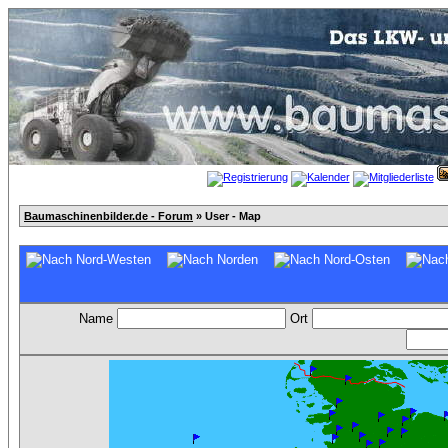
Baumaschinenbilder.de - Forum
» User - Map
Name
Ort