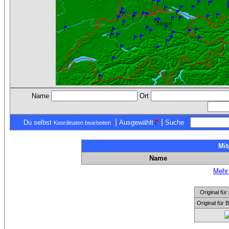
Name
Ort
|
|
Du selbst
Ausgewählt
Suche
Koordinaten bearbeiten
Mit
Name
Mehr 
Original f
Original für