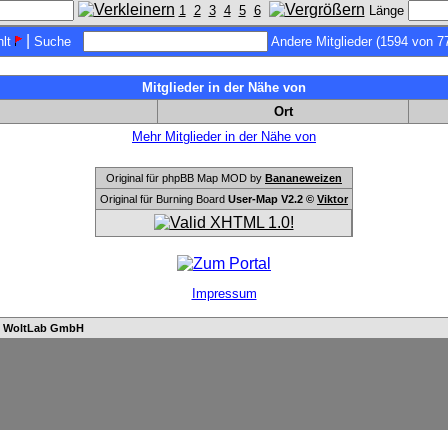
1
2
3
4
5
6
Länge
|
lt
Suche
Andere Mitglieder (1594 von 7
Mitglieder in der Nähe von
Ort
Mehr Mitglieder in der Nähe von
Original für phpBB Map MOD by
Bananeweizen
Original für Burning Board
User-Map V2.2 ©
Viktor
Impressum
n
WoltLab GmbH