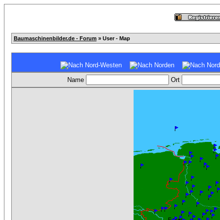
Baumaschinenbilder.de - Forum
» User - Map
Name
Ort