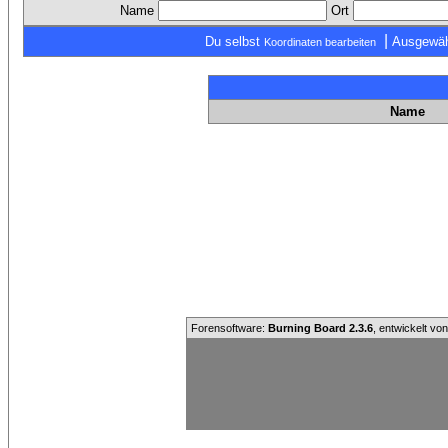
Name
Ort
|
Du selbst
Ausgewäh
Koordinaten bearbeiten
Name
Forensoftware:
Burning Board 2.3.6
, entwickelt vo