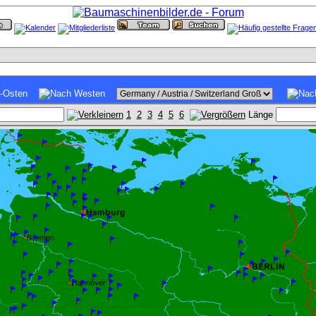
1
2
3
4
5
6
Länge