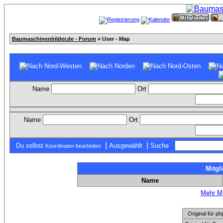
Baumaschinenbilder.de - Forum
» User - Map
Name
Ort
Name
Ort
|
|
Du selbst
Ausgewählt
Suche
Koordinaten bearbeiten
Mitgl
Name
Mehr Mi
Original für