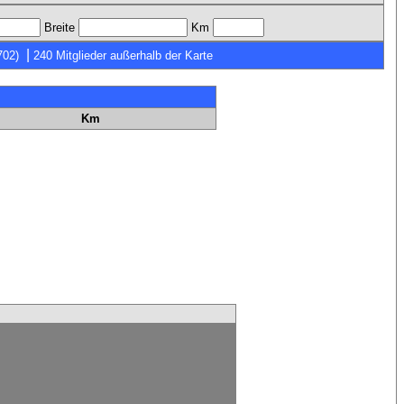
Breite
Km
|
702)
240 Mitglieder außerhalb der Karte
Km