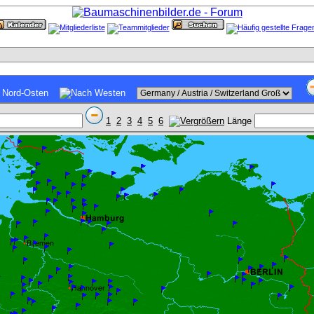
1
2
3
4
5
6
Länge