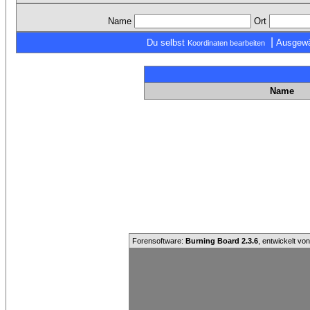
Name
Ort
|
Du selbst
Ausgewä
Koordinaten bearbeiten
Name
Forensoftware:
Burning Board 2.3.6
, entwickelt vo