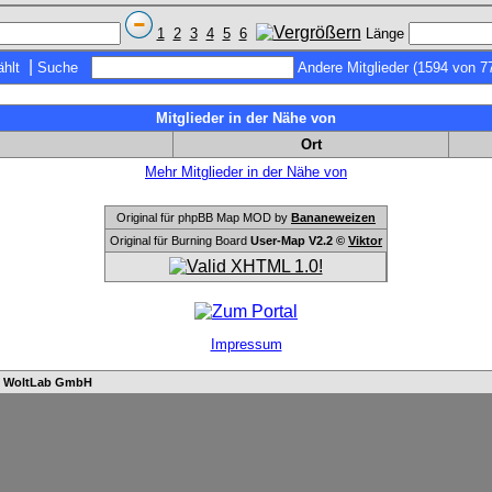
1
2
3
4
5
6
Länge
|
hlt
Suche
Andere Mitglieder (1594 von 7
Mitglieder in der Nähe von
Ort
Mehr Mitglieder in der Nähe von
Original für phpBB Map MOD by
Bananeweizen
Original für Burning Board
User-Map V2.2 ©
Viktor
Impressum
n
WoltLab GmbH