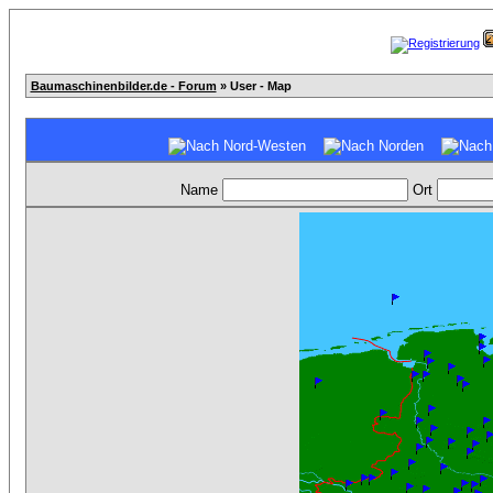
Baumaschinenbilder.de - Forum
» User - Map
Name
Ort