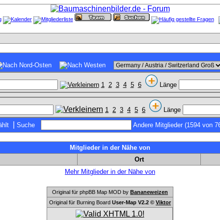
1
2
3
4
5
6
Länge
1
2
3
4
5
6
Länge
|
hlt
Suche
Andere Mitglieder (1594 von 7
Mitglieder in der Nähe von
Ort
Mehr Mitglieder in der Nähe von
Original für phpBB Map MOD by
Bananeweizen
Original für Burning Board
User-Map V2.2 ©
Viktor