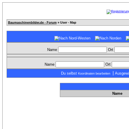
Baumaschinenbilder.de - Forum
» User - Map
Name
Ort
Name
Ort
|
Du selbst
Ausgewä
Koordinaten bearbeiten
Name