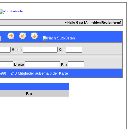
» Hallo Gast [
Anmelden
|
Registrieren
]
Breite
Km
Breite
Km
|
699)
240 Mitglieder außerhalb der Karte
Km