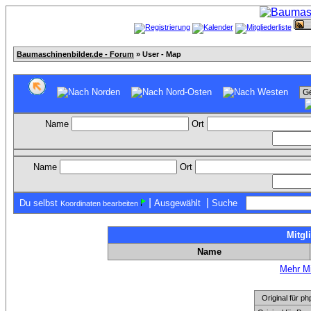
Baumaschinenbilder.de - Forum
» User - Map
Name
Ort
Name
Ort
|
|
Du selbst
Ausgewählt
Suche
Koordinaten bearbeiten
Mitgl
Name
Mehr Mi
Original für