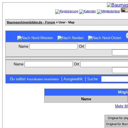
Baumaschinenbilder.de - Forum
» User - Map
Name
Ort
Name
Ort
|
|
Du selbst
Ausgewählt
Suche
Koordinaten bearbeiten
Mitgl
Name
Mehr Mi
Original für
Original für Bu