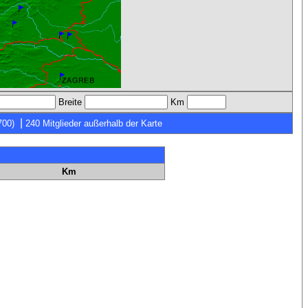
Breite
Km
|
700)
240 Mitglieder außerhalb der Karte
Km