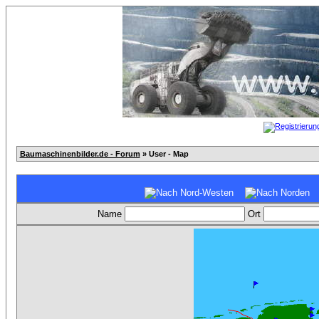
Baumaschinenbilder.de - Forum
» User - Map
Name
Ort