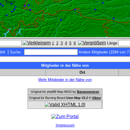
1
2
3
4
5
6
Länge
|
hlt
Suche
Andere Mitglieder (1594 von 7
Mitglieder in der Nähe von
Ort
Mehr Mitglieder in der Nähe von
Original für phpBB Map MOD by
Bananeweizen
Original für Burning Board
User-Map V2.2 ©
Viktor
Impressum