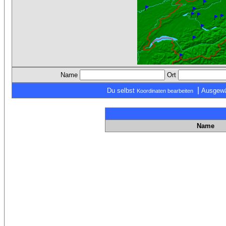
Name
Ort
|
Du selbst
Ausgewä
Koordinaten bearbeiten
Name