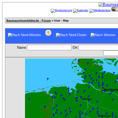
Baumaschinenbilder.de - Forum
» User - Map
Name
Ort