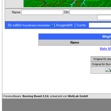
Name
Ort
|
|
Du selbst
Ausgewählt
Suche
Koordinaten bearbeiten
Mitgl
Name
Mehr Mi
Original für
Original für Bu
Forensoftware:
Burning Board 2.3.6
, entwickelt von
WoltLab GmbH