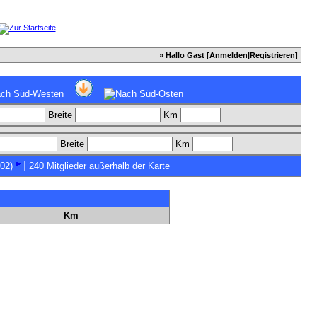
» Hallo Gast [
Anmelden
|
Registrieren
]
Breite
Km
Breite
Km
|
02)
240 Mitglieder außerhalb der Karte
Km