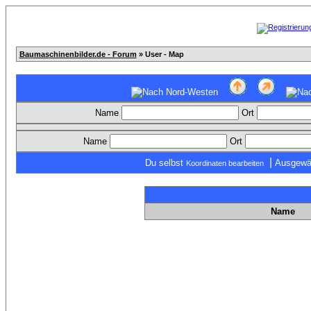
Baumaschinenbilder.de - Forum
» User - Map
Name
Ort
Name
Ort
|
Du selbst
Ausgewä
Koordinaten bearbeiten
Name