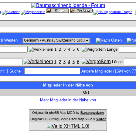
1
2
3
4
5
6
Länge
1
2
3
4
5
6
Länge
|
hlt
Suche
Andere Mitglieder (1594 von 77
Mitglieder in der Nähe von
Ort
Mehr Mitglieder in der Nähe von
Original für phpBB Map MOD by
Bananeweizen
Original für Burning Board
User-Map V2.2 ©
Viktor