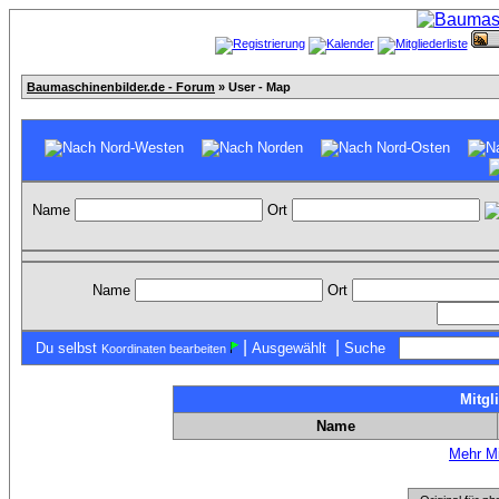
Baumaschinenbilder.de - Forum
» User - Map
Name
Ort
Name
Ort
|
|
Du selbst
Ausgewählt
Suche
Koordinaten bearbeiten
Mitgl
Name
Mehr Mi