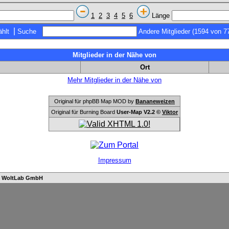
1
2
3
4
5
6
Länge
|
hlt
Suche
Andere Mitglieder (1594 von 7
Mitglieder in der Nähe von
Ort
Mehr Mitglieder in der Nähe von
Original für phpBB Map MOD by
Bananeweizen
Original für Burning Board
User-Map V2.2 ©
Viktor
Impressum
n
WoltLab GmbH