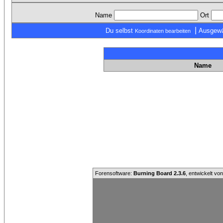
Name
Ort
|
Du selbst
Ausgewä
Koordinaten bearbeiten
Name
Forensoftware:
Burning Board 2.3.6
, entwickelt vo