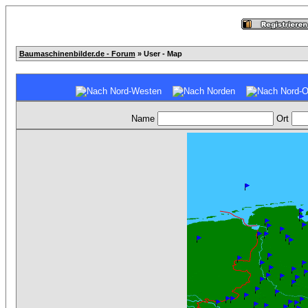
Baumaschinenbilder.de - Forum
» User - Map
Name
Ort