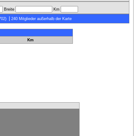
Breite
Km
|
702)
240 Mitglieder außerhalb der Karte
Km