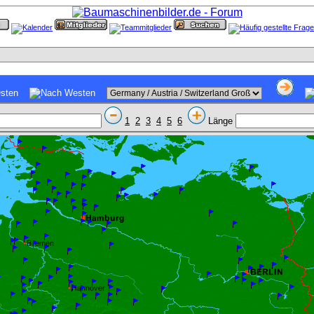
1
2
3
4
5
6
Länge