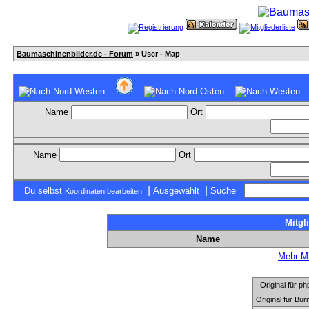
Baumaschinenbilder.de - Forum
» User - Map
Name
Ort
Name
Ort
|
|
Du selbst
Ausgewählt
Suche
Koordinaten bearbeiten
Mitgl
Name
Mehr Mi
Original für
Original für Bu