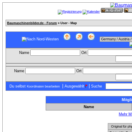
Baumaschinenbilder.de - Forum
» User - Map
Name
Ort
Name
Ort
|
|
Du selbst
Ausgewählt
Suche
Koordinaten bearbeiten
Mitgl
Name
Mehr Mi
Original für