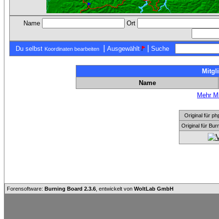
Name
Ort
|
|
Du selbst
Ausgewählt
Suche
Koordinaten bearbeiten
Mitgl
Name
Mehr Mi
Original für
Original für Bu
Forensoftware:
Burning Board 2.3.6
, entwickelt von
WoltLab GmbH