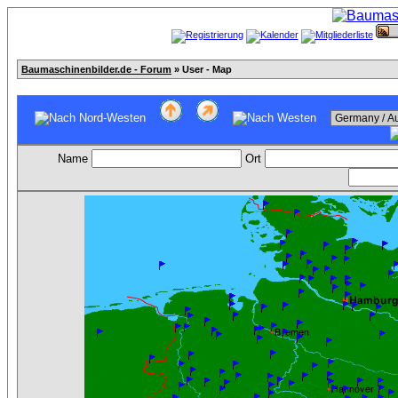
Baumaschinenbilder.de - Forum
» User - Map
Name
Ort