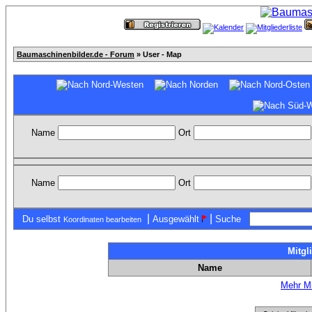
Baumaschinenbilder.de - Forum
» User - Map
Name
Ort
Name
Ort
|
|
Du selbst
Ausgewählt
Suche
Koordinaten bearbeiten
Mitgl
Name
Mehr Mi