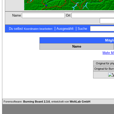
Name
Ort
|
|
Du selbst
Ausgewählt
Suche
Koordinaten bearbeiten
Mitgl
Name
Mehr Mi
Original für
Original für Bu
Forensoftware:
Burning Board 2.3.6
, entwickelt von
WoltLab GmbH