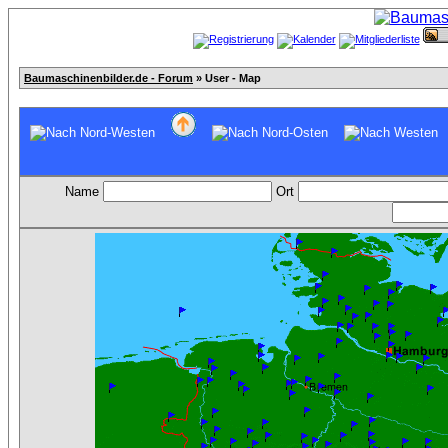
Baumaschinenbilder.de - Forum
» User - Map
Name
Ort