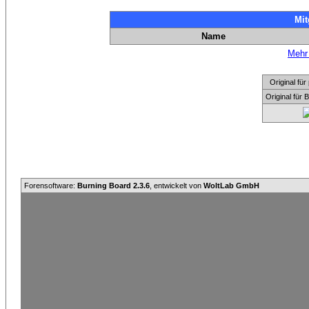
Mit
Name
Mehr 
Original f
Original für
Forensoftware:
Burning Board 2.3.6
, entwickelt von
WoltLab GmbH