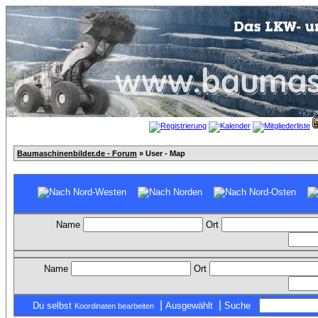
Baumaschinenbilder.de - Forum
» User - Map
Name
Ort
Name
Ort
|
|
Du selbst
Ausgewählt
Suche
Koordinaten bearbeiten