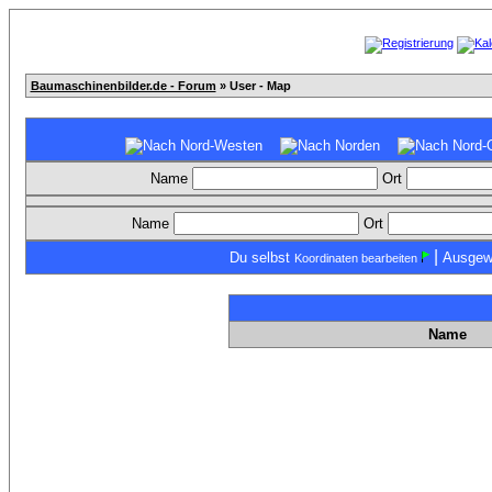
Baumaschinenbilder.de - Forum
» User - Map
Name
Ort
Name
Ort
|
Du selbst
Ausgew
Koordinaten bearbeiten
Name