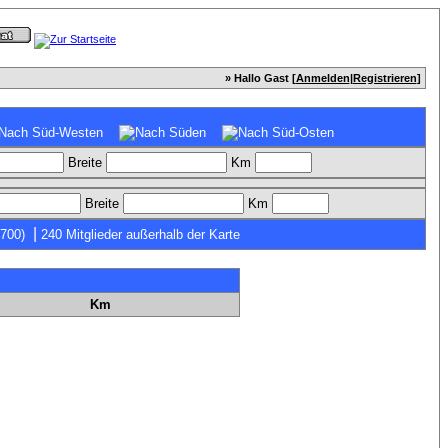
» Hallo Gast [
Anmelden
|
Registrieren
]
Breite
Km
Breite
Km
|
7700)
240 Mitglieder außerhalb der Karte
Km