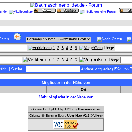
1
2
3
4
5
6
Länge
1
2
3
4
5
6
Länge
|
ählt
Suche
Andere Mitglieder (1594 von 
Mitglieder in der Nähe von
Ort
Mehr Mitglieder in der Nähe von
Original für phpBB Map MOD by
Bananeweizen
Original für Burning Board
User-Map V2.2 ©
Viktor