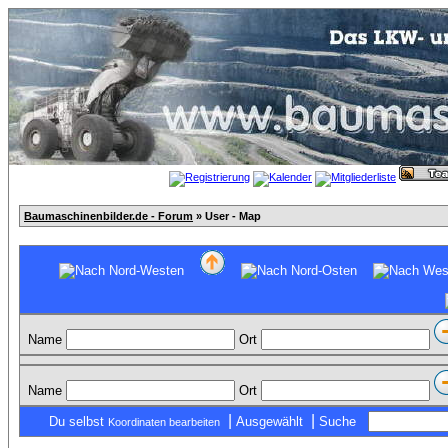
Baumaschinenbilder.de - Forum
» User - Map
Name
Ort
Name
Ort
|
|
Du selbst
Ausgewählt
Suche
Koordinaten bearbeiten