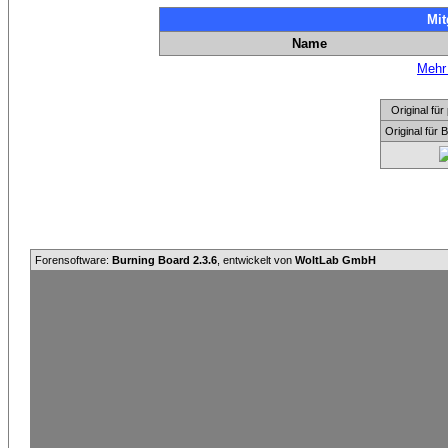
Mit
Name
Mehr 
Original f
Original für
Forensoftware:
Burning Board 2.3.6
, entwickelt von
WoltLab GmbH