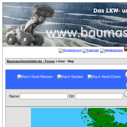
Baumaschinenbilder.de - Forum
» User - Map
Name
Ort