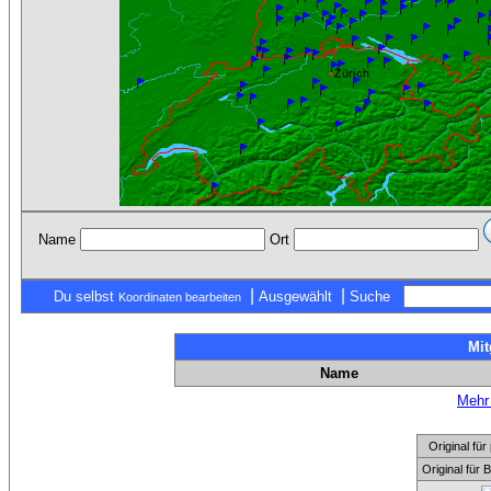
Name
Ort
|
|
Du selbst
Ausgewählt
Suche
Koordinaten bearbeiten
Mit
Name
Mehr 
Original f
Original für