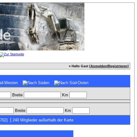
» Hallo Gast [
Anmelden
|
Registrieren
]
Breite
Km
Breite
Km
|
7702)
240 Mitglieder außerhalb der Karte