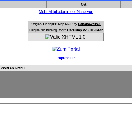
Ort
Mehr Mitglieder in der Nähe von
Original für phpBB Map MOD by
Bananeweizen
Original für Burning Board
User-Map V2.2 ©
Viktor
Impressum
n
WoltLab GmbH