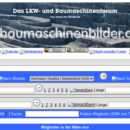
1
2
3
4
5
6
Länge
1
2
3
4
5
6
Länge
|
hlt
Suche
Andere Mitglieder (1594 von 
Mitglieder in der Nähe von