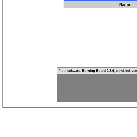
Name
Forensoftware:
Burning Board 2.3.6
, entwickelt vo