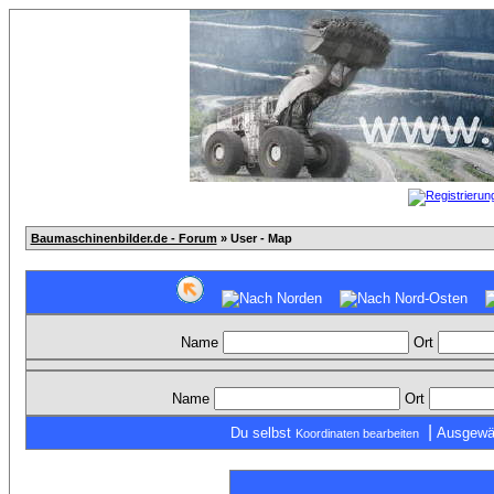
Baumaschinenbilder.de - Forum
» User - Map
Name
Ort
Name
Ort
|
Du selbst
Ausgewä
Koordinaten bearbeiten