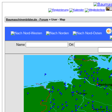
Baumaschinenbilder.de - Forum
» User - Map
Name
Ort