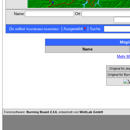
Name
Ort
|
|
Du selbst
Ausgewählt
Suche
Koordinaten bearbeiten
Mitgl
Name
Mehr Mi
Original für
Original für Bu
Forensoftware:
Burning Board 2.3.6
, entwickelt von
WoltLab GmbH