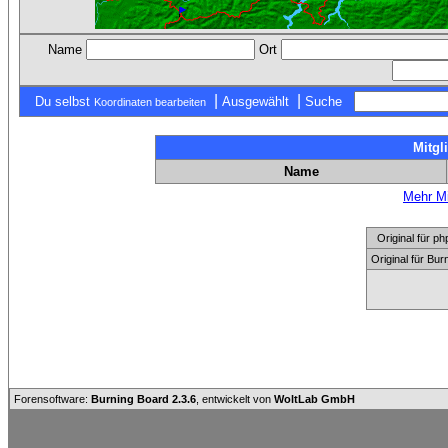
Name
Ort
|
|
Du selbst
Ausgewählt
Suche
Koordinaten bearbeiten
Mitgl
Name
Mehr Mi
Original für
Original für Bu
Forensoftware:
Burning Board 2.3.6
, entwickelt von
WoltLab GmbH