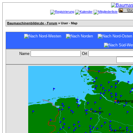
Baumaschinenbilder.de - Forum
» User - Map
Name
Ort