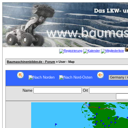
Baumaschinenbilder.de - Forum
» User - Map
Name
Ort