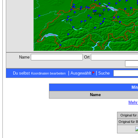
Name
Ort
|
|
Du selbst
Ausgewählt
Suche
Koordinaten bearbeiten
Mit
Name
Mehr 
Original f
Original für