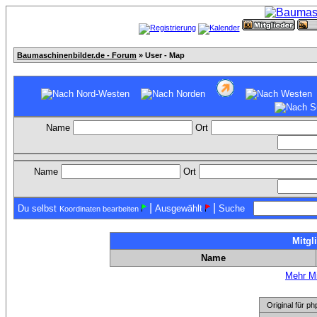
Baumaschinenbilder.de - Forum
» User - Map
Name
Ort
Name
Ort
|
|
Du selbst
Ausgewählt
Suche
Koordinaten bearbeiten
Mitgl
Name
Mehr Mi
Original für