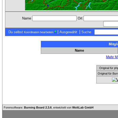
Name
Ort
|
|
Du selbst
Ausgewählt
Suche
Koordinaten bearbeiten
Mitgl
Name
Mehr Mi
Original für
Original für Bu
Forensoftware:
Burning Board 2.3.6
, entwickelt von
WoltLab GmbH