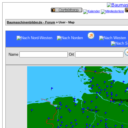
Baumaschinenbilder.de - Forum
» User - Map
Name
Ort