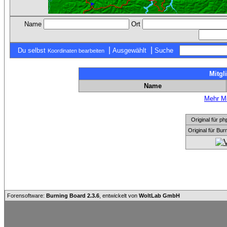
Name
Ort
|
|
Du selbst
Ausgewählt
Suche
Koordinaten bearbeiten
Mitgl
Name
Mehr Mi
Original für
Original für Bu
Forensoftware:
Burning Board 2.3.6
, entwickelt von
WoltLab GmbH