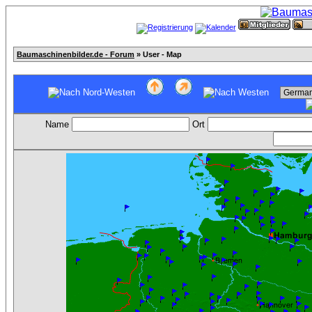
Baumaschinenbilder.de - Forum
» User - Map
Name
Ort