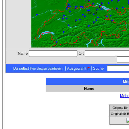
Name
Ort
|
|
Du selbst
Ausgewählt
Suche
Koordinaten bearbeiten
Mit
Name
Mehr 
Original f
Original für