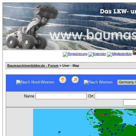
Baumaschinenbilder.de - Forum
» User - Map
Name
Ort