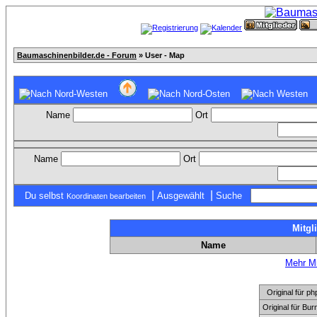
Baumaschinenbilder.de - Forum
» User - Map
Name
Ort
Name
Ort
|
|
Du selbst
Ausgewählt
Suche
Koordinaten bearbeiten
Mitgl
Name
Mehr Mi
Original für
Original für Bu