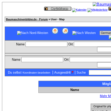
Baumaschinenbilder.de - Forum
» User - Map
Name
Ort
Name
Ort
|
|
Du selbst
Ausgewählt
Suche
Koordinaten bearbeiten
Mitgl
Name
Mehr Mi
Original für